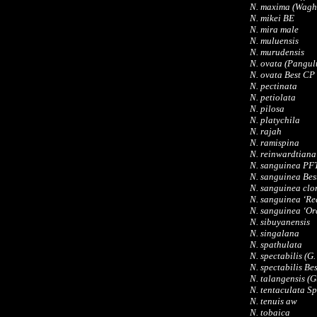
N. maxima (Waghe
N. mikei BE
N. mira male
N. muluensis
N. murudensis
N. ovata (Pangu
N. ovata Best CP
N. pectinata
N. petiolata
N. pilosa
N. platychila
N. rajah
N. ramispina
N. reinwardtiana
N. sanguinea PF
N. sanguinea Bes
N. sanguinea clon
N. sanguinea ‘Re
N. sanguinea ‘Or
N. sibuyanensis
N. singalana
N. spathulata
N. spectabilis (G
N. spectabilis Be
N. talangensis (
N. tentaculata S
N. tenuis aw
N. tobaica