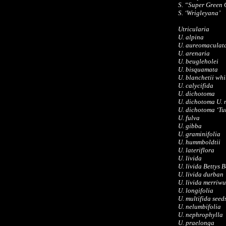
S. “Super Green 
S. ‘Wrigleyana’
Utricularia
U. alpina
U. aureomaculat
U. arenaria
U. beugleholei
U. bisquamata
U. blanchetii whi
U. calycifida
U. dichotoma
U. dichotoma U.
U. dichotoma ‘Tu
U. fulva
U. gibba
U. graminifolia
U. hummboldtii
U. lateriflora
U. livida
U. livida Bettys 
U. livida durban
U. livida merriw
U. longifolia
U. multifida seed
U. nelumbifolia
U. nephrophylla
U. praelonga