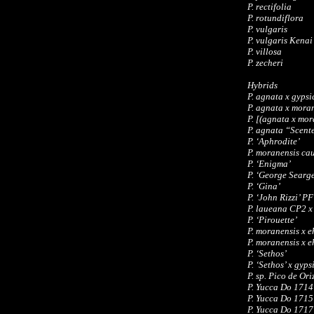
P. rectifolia
P. rotundiflora
P. vulgaris
P. vulgaris Kenai
P. villosa
P. zecheri
Hybrids
P. agnata x gypsi
P. agnata x mora
P. [(agnata x mor
P. agnata “Scente
P. ‘Aphrodite’
P. moranensis cau
P. ‘Enigma’
P. ‘George Searg
P. ‘Gina’
P. ‘John Rizzi’ PF
P. laueana CP2 x 
P. ‘Pirouette’
P. moranensis x e
P. moranensis x 
P. ‘Sethos’
P. ‘Sethos’ x gyps
P. sp. Pico de Or
P. Yucca Do 1714
P. Yucca Do 1715
P. Yucca Do 1717