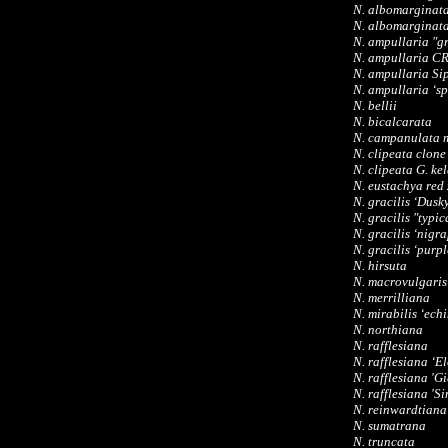
N. albomarginata
N. albomarginata
N. ampullaria "g
N. ampullaria CR
N. ampullaria S
N. ampullaria ‘sp
N. bellii
N. bicalcarata
N. campanulata 
N. clipeata clone
N. clipeata G. ke
N. eustachya red
N. gracilis ‘Dusk
N. gracilis "typic
N. gracilis ‘nigr
N. gracilis ‘purpl
N. hirsuta
N. macrovulgaris
N. merrilliana
N. mirabilis ‘ech
N. northiana
N. rafflesiana
N. rafflesiana ‘E
N. rafflesiana 'G
N. rafflesiana 'S
N. reinwardtian
N. sumatrana
N. truncata