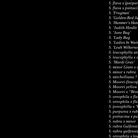
S. flava x (purpur
S. flava x psittac
S. 'Frogman'
S. 'Golden-Red Ju
S. 'Hummer's Ha
S. ‘Judith Hindle
S. ‘June Bug’
S. ‘Lady Bug
S. ‘Ladies In Wai
S. ‘Leah Wilkerso
S. leucophylla an
S. leucophylla x 
S. ‘Mardi Gras’
S. minor Giant x 
S. minor x rubra
S. mitchelliana ?
S. Moorei (leucop
S. Moorei yellow
S. Moorei x “Bro
S. oreophila x fl
S. oreophila x fl
S. (oreophilla x 'W
S. purpurea x ru
S. psittacina x p
S. rubra x minor
S. rubra Gulfensi
S. rubra gulfensi
S. oreophila x le