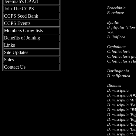
Jeremiah's CP Art
Brocchinia
Join The CCPS
B. reducte
CCPS Seed Bank
Bybilis
CCPS Events
B. filifolia “Fl
Members Grow lists
W.A.
B. liniflora
Benefits of Joining
Links
Cephalotus
C. follicularis
Site Updates
C. follicularis g
Sales
C. follicularis H
Contact Us
Darlingtonia
D. californica
Dionaea
D. muscipula
D. muscipula A 
D. muscipula ‘All
D. muscipula ‘Ba
D. muscipula “B
D. muscipula ‘Bi
D. muscipula ‘Bi
D. muscipula ‘Bl
D. muscipula ‘Bur
D. muscipula “Cl