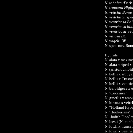
N. tobaica (Dark
N. truncata High
N. veitchii Bare
N. veitchii Strip
N. ventricosa Pal
N. ventricosa bla
N. ventricosa ‘re
N. villosa BE
N. vogelii BE
N. spec. nov. Sum
Hybrids
N. alata x maxim
N. alata striped x
N. (aristolochioid
N. bellii x sibuy
N. bellii x Trusm
N. bellii x ventr
N. burbidgeae x
N. ‘Coccinea’
N. gracilis x ampu
N. hirsuta x veit
N. “Holland Hybr
N. ‘Hookeriana’
N. ‘Judith Finn’ 
N. leesii (N. mir
N. lowii x truncat
N. lowii x ventri