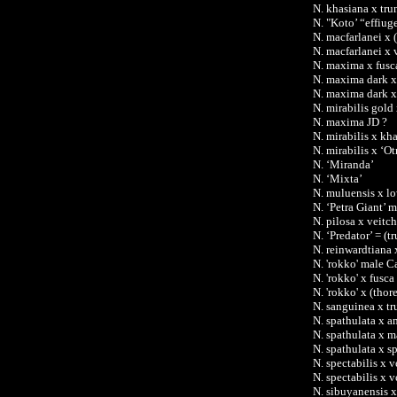
N. khasiana x tru
N. "Koto’ “effiu
N. macfarlanei x (
N. macfarlanei x 
N. maxima x fusc
N. maxima dark x 
N. maxima dark x
N. mirabilis gold 
N. maxima JD ?
N. mirabilis x kh
N. mirabilis x ‘O
N. ‘Miranda’
N. ‘Mixta’
N. muluensis x lo
N. ‘Petra Giant’ 
N. pilosa x veitch
N. ‘Predator’ = (t
N. reinwardtiana
N. 'rokko' male C
N. 'rokko' x fusca
N. 'rokko' x (thor
N. sanguinea x tr
N. spathulata x am
N. spathulata x 
N. spathulata x s
N. spectabilis x v
N. spectabilis x
N. sibuyanensis 