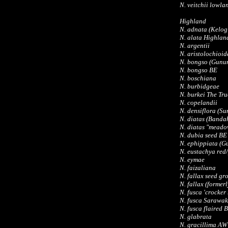
N. veitchii lowla
Highland
N. adnata (Kelog
N. alata Highlan
N. argentii
N. aristolochioid
N. bongso (Gunu
N. bongso BE
N. boschiana
N. burbidgeae
N. burkei The Tru
N. copelandii
N. densiflora (Su
N. diatas (Banda
N. diatas "meado
N. dubia seed BE
N. ephippiata (G
N. eustachya red
N. eymae
N. faizaliana
N. fallax seed g
N. fallax (former
N. fusca 'crocke
N. fusca Sarawak
N. fusca flaired 
N. glabrata
N. gracillima AW