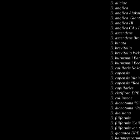
D. aliciae
D. anglica
D. anglica Alaka
D. anglica ‘Giant
D. anglica HI
D. anglica CA x 
D. ascendens
D. ascendens Bra
D. binata
D. brevifolia
D. brevifolia We
D. burmannii Ban
D. burmannii Be
D. calilloris No
D. capensis
D. capensis 'Albi
D. capensis “Red
D. capillaries
D. cistiflora DPE
D. collinseae
D. dichotoma "Gi
D. dichotoma “R
D. dielsiana
D. filiformis
D. filiformis 'Cal
D. filiformis var. 
D. gigantea DPE
D. hartmeyerorum