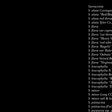
Sarracenia
S. alata Covingt
S. alata “Red/Bl
S. alata red throa
S. alata Tyler Co
S. flava
S. flava var cup
S. flava "cut thro
S. flava “Heavy 
S. flava ‘red tube
S. flava ‘Rugelii’
S. flava var. Rub
S. flava ‘Oabata
S. flava Veined 
S. flava “Virgini
S. leucophylla
S. leucophylla N
S. leucophylla R
S. leucophylla “
S. leucophylla “
S. leucophylla ‘T
S. minor
S. minor Long C
S. minor tall & l
S. psittacina
S. psittacina (Fa
S. purpurea ssp.