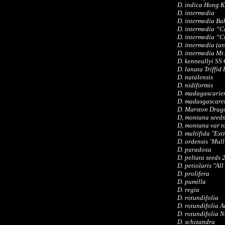
D. indica Hong 
D. intermedia
D. intermedia Ba
D. intermedia “C
D. intermedia “
D. intermedia (an
D. intermedia Mt
D. kenneallyi SS
D. lanata Triffid
D. natalensis
D. nidiformis
D. madagascarie
D. madasgascare
D. Marston Drag
D, montana seed
D, montana var t
D. multifida "Ex
D. ordensis ‘Mul
D. paradoxa
D. peltata seeds 
D. petiolaris "Al
D. prolifera
D. pumilla
D. regia
D. rotundifolia
D. rotundifolia 
D. rotundifolia 
D. schizandra