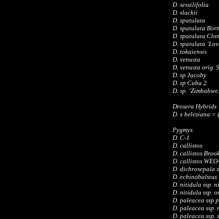
D. sessilifolia
D. slackii
D. spatulata
D. spatulata Bor
D. spatulata Clo
D. spatulata ‘Lov
D. tokaiensis
D. venusta
D. venusta orig.
D. sp Jacoby
D. sp Cuba 2
D. sp. ‘Zimbabwe
Drosera Hybrids
D. x beleziana = 
Pygmys
D. C-1
D. callistos
D. callistos Broo
D. callistos WEO
D. dichrosepala 
D. echinobalstus
D. nitidula ssp. n
D. nitidula ssp. 
D. paleacea ssp 
D. paleacea ssp.
D. paleacea ssp. s