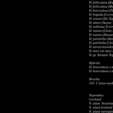
H. folliculata (
H. folliculata (
H. heterodoxa (P
H. hispida (Cerr
H. ionasii (Ilu T
H. minor (Auyan 
H. neblinae (Cer
H. nutans (Giant
H. nutans (Yurua
H. pulchella (Ak
H. pulchella (Ch
H. sarracenioide
H. tatei var tate
H. sp. Yuruani Te
Hybrids
H. heterodoxa x 
H. heterodoxa x 
Ibicella
145 I. Lutea see
Nepenthes
Lowland
N. alata "boschi
N. alata lowland
N. alata variegat