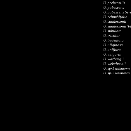
U. prehensilis
U. pubescens
U. pubescens Ser
U. relumbifolia
U. sandersonii
U. sandersonii 'b
U. subulata
U. tricolor
U. tridentata
U. uliginosa
U. uniflora
U. vulgaris
U. warburgii
U. welwitschii
U. sp-1 unknown
U. sp-2 unknown