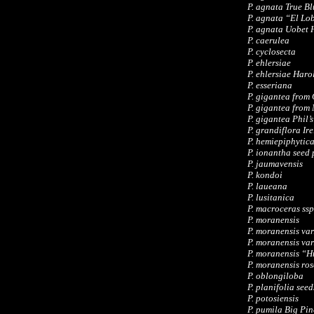
P. agnata True B
P. agnata “El Lob
P. agnata Uobet
P. caerulea
P. cyclosecta
P. ehlersiae
P. ehlersiae Haro
P. esseriana
P. gigantea from
P. gigantea from
P. gigantea Phil’
P. grandiflora I
P. hemiepiphytic
P. ionantha seed
P. jaumavensis
P. kondoi
P. laueana
P. lusitanica
P. macroceras ssp
P. moranensis
P. moranensis var
P. moranensis var
P. moranensis “H
P. moranensis ro
P. oblongiloba
P. planifolia se
P. potosiensis
P. pumila Big Pi