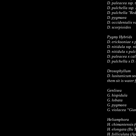
D. paleacea ssp. 
D. pulchella ssp.
D. pulchella "R
D. pygmaea
D. occidentalis v
D. scorpioides
Pygmy Hybrids
D. ericksoniae x 
D. nitidula ssp. 
D. nitidula x pul
D. paleacea x cal
D. pulchella x D.
Drosophyllum
D. lusitanicum se
them sit is water
Genlisea
G. hispidula
G. lobata
G. pygmaea
G. violacea “Gia
Heliamphora
H. chimantensis 
H. elongata (Ilu 
H. folliculata (