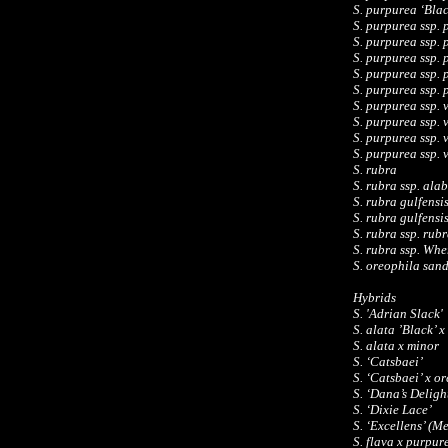
S. purpurea ‘Bla
S. purpurea ssp.
S. purpurea ssp.
S. purpurea ssp.
S. purpurea ssp.
S. purpurea ssp.
S. purpurea ssp. 
S. purpurea ssp. 
S. purpurea ssp.
S. purpurea ssp.
S. rubra
S. rubra ssp. al
S. rubra gulfensi
S. rubra gulfensi
S. rubra ssp. ru
S. rubra ssp. Whe
S. oreophila san
Hybrids
S. 'Adrian Slack'
S. alata ’Black’ x
S. alata x minor
S. ‘Catsbaei’
S. ‘Catsbaei’ x o
S. ‘Dana’s Deligh
S. ‘Dixie Lace’
S. ‘Excellens’ (
S. flava x purpur