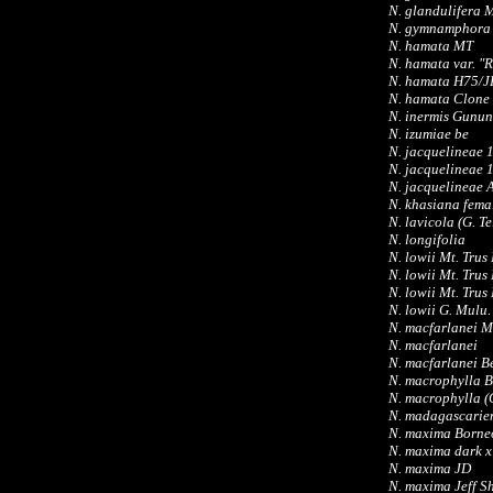
N. glandulifera 
N. gymnamphora
N. hamata MT
N. hamata var. "
N. hamata H75/
N. hamata Clone
N. inermis Gunu
N. izumiae be
N. jacquelineae 
N. jacquelineae 
N. jacquelineae
N. khasiana fema
N. lavicola (G. T
N. longifolia
N. lowii Mt. Tru
N. lowii Mt. Trus
N. lowii Mt. Tru
N. lowii G. Mulu.
N. macfarlanei 
N. macfarlanei
N. macfarlanei B
N. macrophylla 
N. macrophylla (
N. madagascarie
N. maxima Borne
N. maxima dark x
N. maxima JD
N. maxima Jeff S