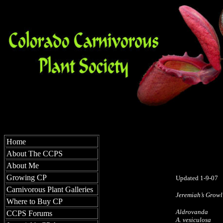
Jeremiah Ha
Home
About The CCPS
About Me
Growing CP
Updated 1-9-07
Carnivorous Plant Galleries
Jeremiah’s Growl
Where to Buy CP
Aldrovanda
CCPS Forums
A. vesiculosa