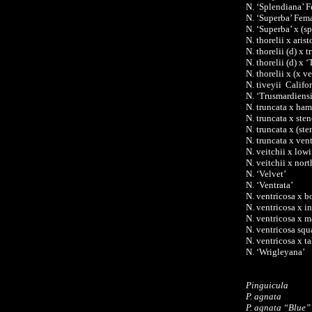
N. ‘Splendiana’ 
N. ‘Superba’ Fem
N. ‘Superba’ x (s
N. thorelii x aris
N. thorelii (d) x 
N. thorelii (d) x 
N. thorelii x (x v
N. tiveyii Califo
N. ‘Trusmardiensi
N. truncata x ham
N. truncata x ste
N. truncata x (st
N. truncata x ven
N. veitchii x low
N. veitchii x nor
N. ‘Velvet’
N. ‘Ventrata’
N. ventricosa x 
N. ventricosa x i
N. ventricosa x 
N. ventricosa squ
N. ventricosa x t
N. ‘Wrigleyana’
Pinguicula
P. agnata
P. agnata “Blue”